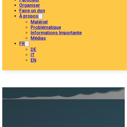
Organiser
Faire un don
À propos
Matériel
Problématique
Informations Importante
Médias
FR
DE
IT
EN