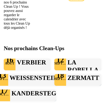
nos 6 prochains
Clean Up ! Vous
pouvez aussi
regarder le
calendrier avec
tous les Clean Up
déjà organisés !
Nos prochains Clean-Ups
16
12
VERBIER
LA
AOÛT
SEPTEMBRE
ROBELLA
13
18
WEISSENSTEIN
ZERMATT
SEPTEMBRE
SEPTEMBRE
17
KANDERSTEG
OCTOBRE