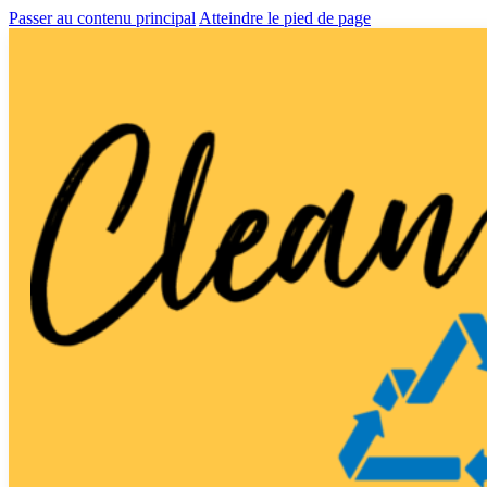
Passer au contenu principal
Atteindre le pied de page