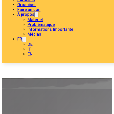
Organiser
Faire un don
À propos
Matériel
Problématique
Informations Importante
Médias
FR
DE
IT
EN