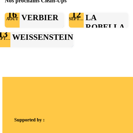
Nos prochains Clean-Ups
16
12
VERBIER
LA
AOÛT
SEPTEMBRE
ROBELLA
13
WEISSENSTEIN
SEPTEMBRE
Supported by :