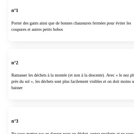
n°1
Porter des gants ainsi que de bonnes chaussures fermées pour éviter les
coupures et autres petits bobos
n°2
Ramasser les déchets à la montée (et non à la descente). Avec « le nez pl
près du sol », les déchets sont plus facilement visibles et on doit moins s
baisser
n°3
Ne vous mettez pas en danger pour un déchet, restez prudents et ne vous