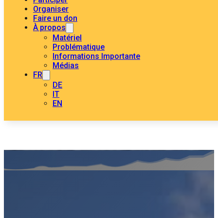
Organiser
Faire un don
À propos
Matériel
Problématique
Informations Importante
Médias
FR
DE
IT
EN