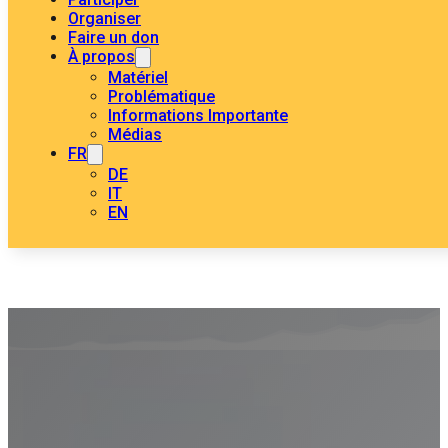
Organiser
Faire un don
À propos
Matériel
Problématique
Informations Importante
Médias
FR
DE
IT
EN