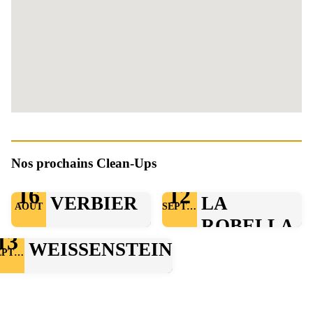
Nos prochains Clean-Ups
16
12
VERBIER
LA
AOÛT
SEPTEMBRE
ROBELLA
13
WEISSENSTEIN
SEPTEMBRE