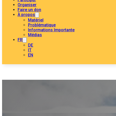
Organiser
Faire un don
À propos
Matériel
Problématique
Informations Importante
Médias
FR
DE
IT
EN