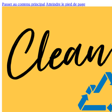
Passer au contenu principal
Atteindre le pied de page