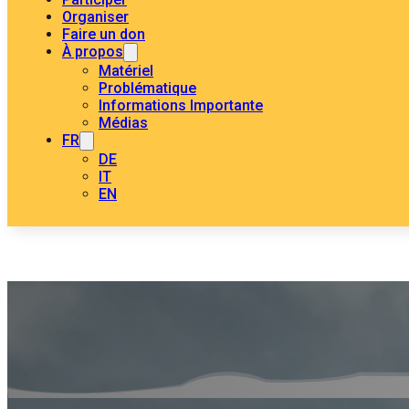
Organiser
Faire un don
À propos
Matériel
Problématique
Informations Importante
Médias
FR
DE
IT
EN