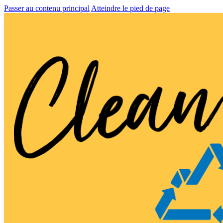
Passer au contenu principal
Atteindre le pied de page